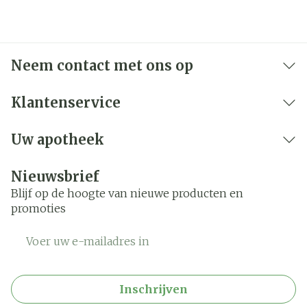
Bewaren op een droge plaats, afgesloten van het
licht.
Niet samen gebruiken met crème, olie of zalf.
Bij onvakkundig gebruik en eigenmachtig
Neem contact met ons op
aangebrachte veranderingen vervalt elke
aansprakelijkheid.
Klantenservice
Uw apotheek
Nieuwsbrief
Blijf op de hoogte van nieuwe producten en
promoties
E-mail adres
Inschrijven