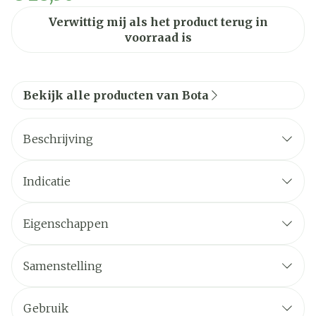
Verwittig mij als het product terug in
voorraad is
Bekijk alle producten van Bota
Beschrijving
Indicatie
Eigenschappen
STEUNKOUSEN zijn geen ADERSPATKOUSEN.
Ze benaderen sterk een FIJNE STADSKOUS.
Samenstelling
Ze zijn esthetisch en geven een lichte of stevige
steun.
Gebruik