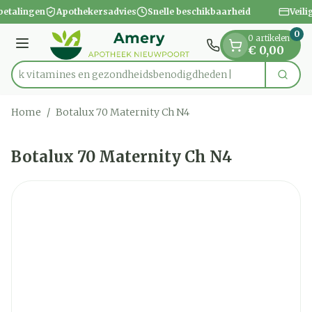
Dia 1 van 1
Ga naar de inhoud
betalingen
Apothekersadvies
Snelle beschikbaarheid
Veili
0
0 artikelen
Menu
€ 0,00
Ontdek vitamines en gezondheidsbenodigdh
Zoek
Product, merk, categorie...
Home
/
Botalux 70 Maternity Ch N4
Botalux 70 Maternity Ch N4