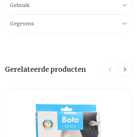
steun.
Gebruik
De prijs bedraagt slechts een fractie van de prijs
Het aantrekken:
van een aderspatkous.
Trek de kous bij voorkeur 's morgens aan, direct
Gegevens
na het opstaan.
CNK
3027588
Let op voor ringen, scherpe vinger- en
teennagels, eelt en verkeerd schoeisel(gebruik
Organisaties
Bota
ev. rubberhandschoenen).
Rol de kous samen en steek de voet erin.
Gerelateerde producten
Merken
Bota
Trek de kous geleidelijk over de wreef en de hiel.
Steek het hielgedeelte goed en geef de tenen
Breedte
185 mm
Navigeren door de elementen van de carrousel is mogelij
Druk om carrousel over te slaan
Druk op om naar carrouselnavigatie te gaan
vrije beweging.
Ga bij panty's eerst voor het andere been op
Lengte
270 mm
dezelfde manier te werk.
Rol de kous voorzichtig, stukje voor stukje naar
Diepte
25 mm
boven af, tot zij gelijkmatig om het been sluit.
Trek nooit aan de bovenrand!
Hoeveelheid