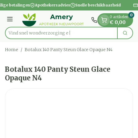
Dia 1 van 1
Ga naar de inhoud
ilige betalingen
Apothekersadvies
Snelle beschikbaarheid
0
0 artikelen
Menu
€ 0,00
Vind snel wondver
Zoek
Product, merk, categorie...
Home
/
Botalux 140 Panty Steun Glace Opaque N4
Botalux 140 Panty Steun Glace
Opaque N4