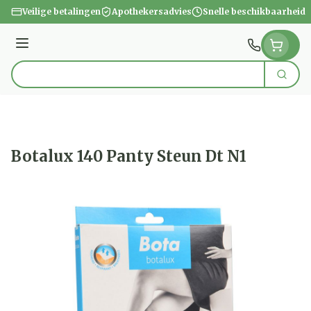
Ga naar de inhoud
Veilige betalingen
Apothekersadvies
Snelle beschikbaarheid
Menu
Zoek
Product, merk, categorie...
Botalux 140 Panty Steun Dt N1