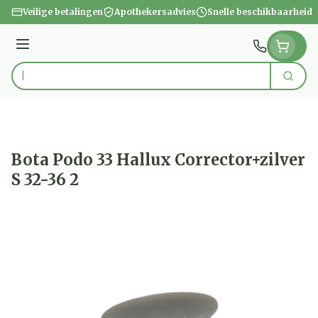
Ga naar de inhoud
Veilige betalingen
Apothekersadvies
Snelle beschikbaarheid
Menu
Zoek
Product, merk, categorie...
Bota Podo 33 Hallux Corrector+zilver
S 32-36 2