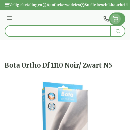
Ga naar de inhoud
Veilige betalingen
Apothekersadvies
Snelle beschikbaarheid
Menu
Zoek
Product, merk, categorie...
Bota Ortho Df 1110 Noir/ Zwart N5