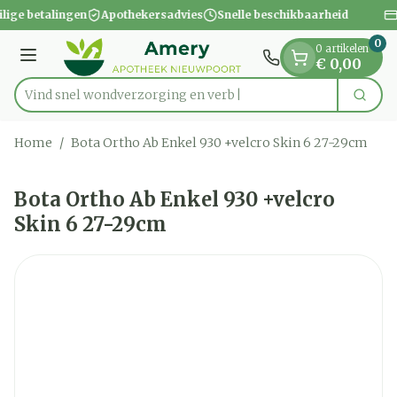
Dia 1 van 1
Ga naar de inhoud
ilige betalingen
Apothekersadvies
Snelle beschikbaarheid
0
0 artikelen
Menu
€ 0,00
Vind snel wondverzorgin
Zoek
Product, merk, categorie...
Home
/
Bota Ortho Ab Enkel 930 +velcro Skin 6 27-29cm
Bota Ortho Ab Enkel 930 +velcro
Skin 6 27-29cm