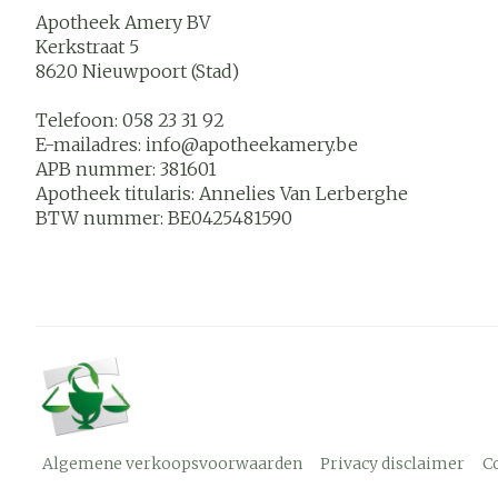
Apotheek Amery BV
Kerkstraat 5
8620
Nieuwpoort (Stad)
Telefoon:
058 23 31 92
E-mailadres:
info@
apotheekamery.be
APB nummer:
381601
Apotheek titularis:
Annelies Van Lerberghe
BTW nummer:
BE0425481590
Algemene verkoopsvoorwaarden
Privacy disclaimer
C