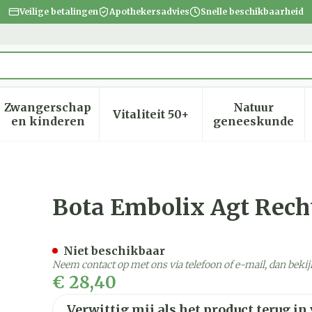
Veilige betalingen
Apothekersadvies
Snelle beschikbaarheid
Zwangerschap
Natuur
Vitaliteit 50+
heid, verzorging en hygiëne categorie
menu voor Dieet, voeding en vitamines categorie
Toon submenu voor Zwangerschap en kinder
Toon submenu voor Vitalite
Toon subm
en kinderen
geneeskunde
Wit N2
Bota Embolix Agt Rech
Niet beschikbaar
Neem contact op met ons via telefoon of e-mail, dan bek
€ 28,40
Verwittig mij als het product terug in