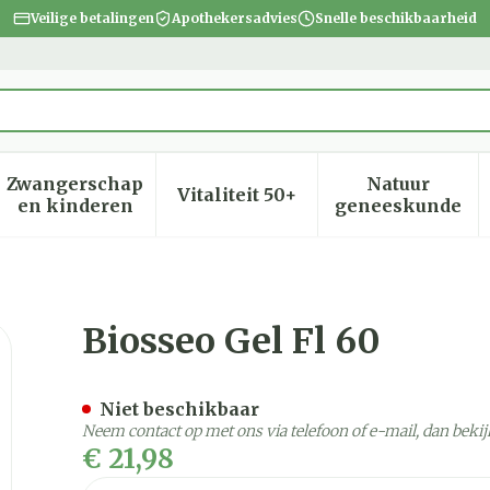
Veilige betalingen
Apothekersadvies
Snelle beschikbaarheid
Zwangerschap
Natuur
Vitaliteit 50+
heid, verzorging en hygiëne categorie
menu voor Dieet, voeding en vitamines categorie
Toon submenu voor Zwangerschap en kinder
Toon submenu voor Vitalite
Toon subm
en kinderen
geneeskunde
Biosseo Gel Fl 60
Niet beschikbaar
Neem contact op met ons via telefoon of e-mail, dan bek
€ 21,98