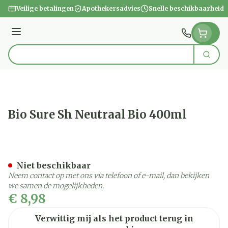
Ga naar de inhoud
Veilige betalingen
Apothekersadvies
Snelle beschikbaarheid
Menu
Zoek
Product, merk, categorie...
Bio Sure Sh Neutraal Bio 400ml
Bio Sure Sh Neutraal Bio 
Niet beschikbaar
Neem contact op met ons via telefoon of e-mail, dan bekijken
we samen de mogelijkheden.
€ 8,98
Verwittig mij als het product terug in