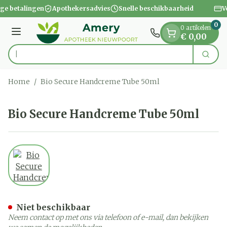
Dia 1 van 1
Ga naar de inhoud
ige betalingen
Apothekersadvies
Snelle beschikbaarheid
V
0
0 artikelen
Menu
€ 0,00
Zoek
Product, merk, categorie...
Home
/
Bio Secure Handcreme Tube 50ml
Bio Secure Handcreme Tube 50ml
View larger image
Bio Secure Handcreme Tu
Niet beschikbaar
Neem contact op met ons via telefoon of e-mail, dan bekijken