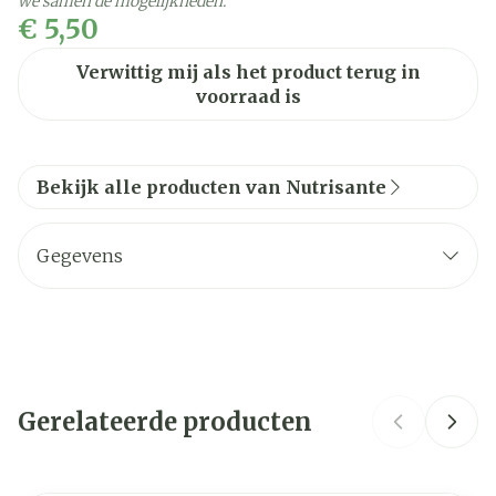
we samen de mogelijkheden.
€ 5,50
Verwittig mij als het product terug in
voorraad is
Bekijk alle producten van Nutrisante
Gegevens
CNK
2717825
Nutrisante, PONROY
Organisaties
VITARMONYL BENELUX
Gerelateerde producten
Merken
Nutrisante
Navigeren door de elementen van de carrousel is mogelij
Druk om carrousel over te slaan
Druk op om naar carrouselnavigatie te gaan