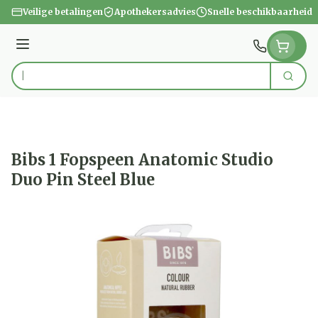
Ga naar de inhoud
Veilige betalingen
Apothekersadvies
Snelle beschikbaarheid
Menu
Zoek
Product, merk, categorie...
Bibs 1 Fopspeen Anatomic Studio
Duo Pin Steel Blue