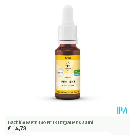
Lengte
30 mm
Diepte
95 mm
Hoeveelheid
1 stuk
Verpakking
Dieetbeperkingen
Bio
Kamertemperatuur
Behoud
(15°C - 25°C)
Bachbloesem Bio N°18 Impatiens 20ml
€ 14,78
Aantal