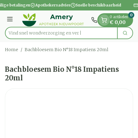
Dia 1 van 1
Ga naar de inhoud
ilige betalingen
Apothekersadvies
Snelle beschikbaarheid
0
0 artikelen
Menu
€ 0,00
Vind snel wondverzorging
Zoek
Product, merk, categorie...
Home
/
Bachbloesem Bio N°18 Impatiens 20ml
Bachbloesem Bio N°18 Impatiens
20ml