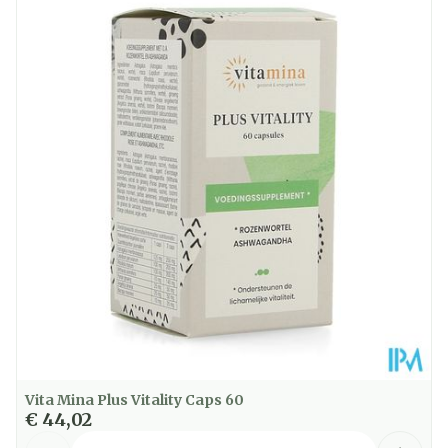
Lengte
90 mm
Diepte
50 mm
Kamertemperatuur (15°C -
Behoud
25°C)
Vita Mina Plus Vitality Caps 60
€ 44,02
Aantal